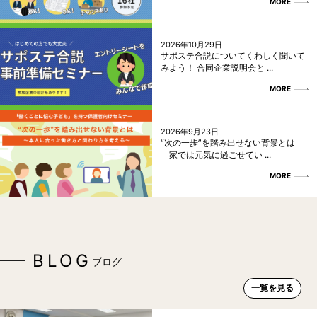
MORE
2026年10月29日
サポステ合説についてくわしく聞いて
みよう！ 合同企業説明会と ...
MORE
2026年9月23日
“次の一歩”を踏み出せない背景とは
「家では元気に過ごせてい ...
MORE
BLOG
ブログ
一覧を見る