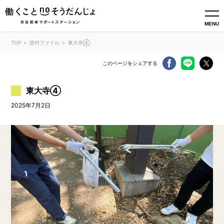
MENU
TOP
添付ファイル
東大寺④
このページをシェアする
東大寺④
2025年7月2日