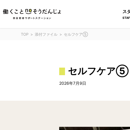
ス
STAF
TOP
添付ファイル
セルフケア⑤
セルフケア⑤
2026年7月9日