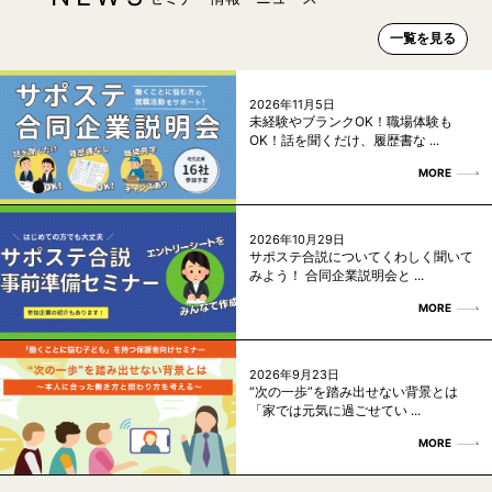
一覧を見る
2026年11月5日
未経験やブランクOK！職場体験も
OK！話を聞くだけ、履歴書な ...
MORE
2026年10月29日
サポステ合説についてくわしく聞いて
みよう！ 合同企業説明会と ...
MORE
2026年9月23日
“次の一歩”を踏み出せない背景とは
「家では元気に過ごせてい ...
MORE