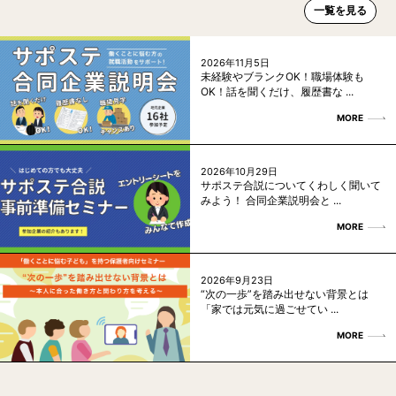
一覧を見る
2026年11月5日
未経験やブランクOK！職場体験も
OK！話を聞くだけ、履歴書な ...
MORE
2026年10月29日
サポステ合説についてくわしく聞いて
みよう！ 合同企業説明会と ...
MORE
2026年9月23日
“次の一歩”を踏み出せない背景とは
「家では元気に過ごせてい ...
MORE