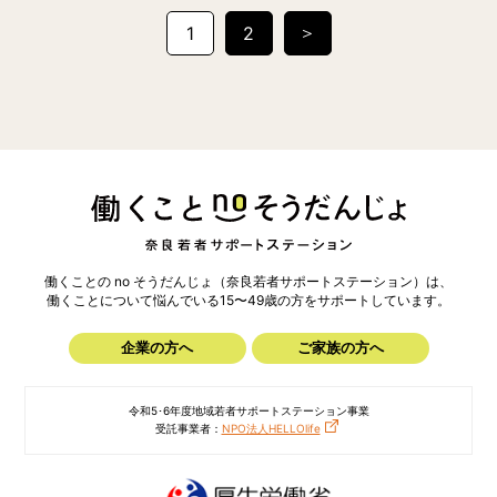
投
＞
1
2
稿
の
ペ
ー
ジ
送
り
働くことの no そうだんじょ（奈良若者サポートステーション）は、
働くことについて悩んでいる15〜49歳の方を
サポートしています。
企業の方へ
ご家族の方へ
令和5･6年度地域若者サポートステーション事業
受託事業者：
NPO法人HELLOlife