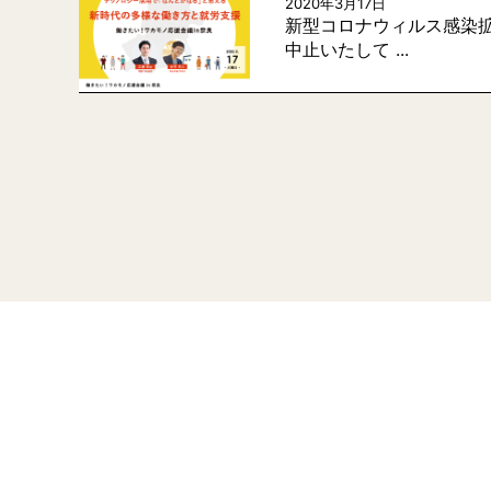
2020年3月17日
新型コロナウィルス感染
中止いたして ...
投
稿
の
ペ
ー
ジ
送
り