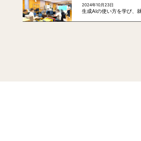
2024年10月23日
生成AIの使い方を学び、就活
投
稿
の
ペ
ー
ジ
送
り