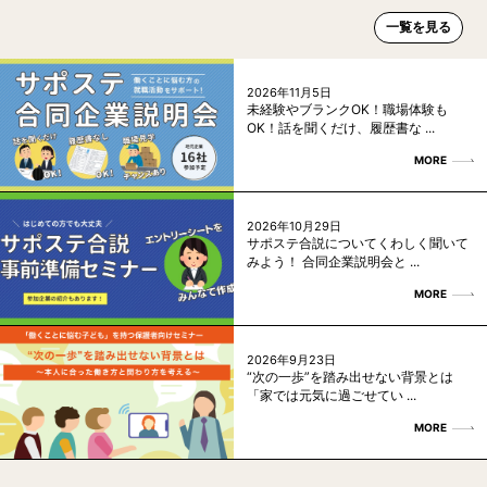
一覧を見る
2026年11月5日
未経験やブランクOK！職場体験も
OK！話を聞くだけ、履歴書な ...
MORE
2026年10月29日
サポステ合説についてくわしく聞いて
みよう！ 合同企業説明会と ...
MORE
2026年9月23日
“次の一歩”を踏み出せない背景とは
「家では元気に過ごせてい ...
MORE