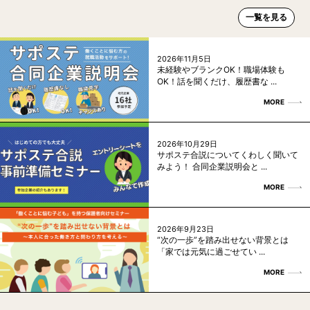
一覧を見る
2026年11月5日
未経験やブランクOK！職場体験も
OK！話を聞くだけ、履歴書な ...
MORE
2026年10月29日
サポステ合説についてくわしく聞いて
みよう！ 合同企業説明会と ...
MORE
2026年9月23日
“次の一歩”を踏み出せない背景とは
「家では元気に過ごせてい ...
MORE