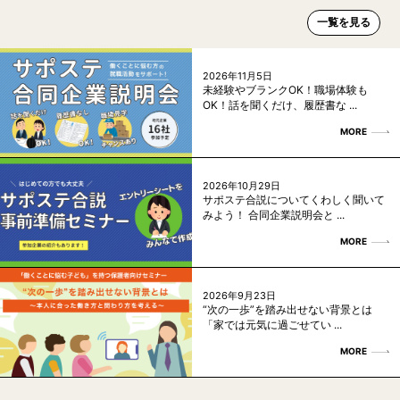
一覧を見る
2026年11月5日
未経験やブランクOK！職場体験も
OK！話を聞くだけ、履歴書な ...
MORE
2026年10月29日
サポステ合説についてくわしく聞いて
みよう！ 合同企業説明会と ...
MORE
2026年9月23日
“次の一歩”を踏み出せない背景とは
「家では元気に過ごせてい ...
MORE