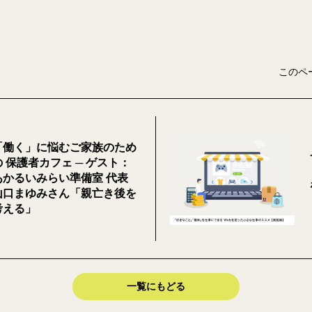
このペ
「働く」に悩むご家族のため
の 保護者カフェ ─ ゲスト：
あかるいみらい準備室 代表
山口まゆみさん「親亡き後を
考える」
一覧にもどる