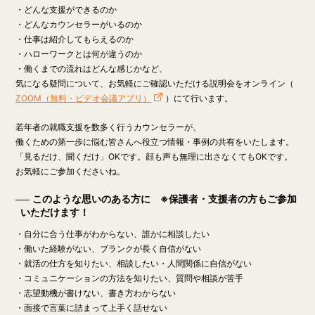
・どんな支援ができるのか
・どんなカウンセラーがいるのか
・仕事は紹介してもらえるのか
・ハローワークとは何が違うのか
・働くまでの流れはどんな感じかなど、
気になる疑問について、お気軽にご確認いただける説明会をオンライン（
ZOOM（無料・ビデオ会議アプリ）
）にて行います。
若年者の就職支援を数多く行うカウンセラーが、
働くための第一歩に悩む皆さんへ役立つ情報・事例の共有をいたします。
「見るだけ、聞くだけ」OK
です。顔も声も無理に出さなくてもOKです。
お気軽にご参加くださいね。
このような思いのある方に ※保護者・支援者の方もご参加
いただけます！
・自分に合う仕事がわからない、誰かに相談したい
・働いた経験がない、ブランクが長く自信がない
・就活の仕方を知りたい、相談したい・人間関係に自信がない
・コミュニケーションの方法を知りたい、質問や相談が苦手
・志望動機が書けない、書き方わからない
・面接で言葉に詰まって上手く話せない