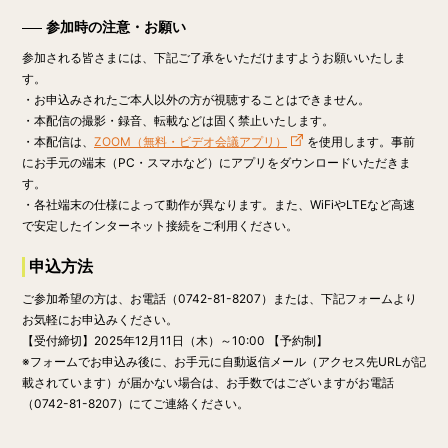
参加時の注意・お願い
参加される皆さまには、下記ご了承をいただけますようお願いいたしま
す。
・お申込みされたご本人以外の方が視聴することはできません。
・本配信の撮影・録音、転載などは固く禁止いたします。
・本配信は、
ZOOM（無料・ビデオ会議アプリ）
を使用します。事前
にお手元の端末（PC・スマホなど）にアプリをダウンロードいただきま
す。
・各社端末の仕様によって動作が異なります。また、WiFiやLTEなど高速
で安定したインターネット接続をご利用ください。
申込方法
ご参加希望の方は、お電話（0742-81-8207）または、下記フォームより
お気軽にお申込みください。
【受付締切】
2025年12月11日（木）～10:00
【予約制】
※フォームでお申込み後に、お手元に自動返信メール（アクセス先URLが記
載されています）が届かない場合は、お手数ではございますがお電話
（0742-81-8207）にてご連絡ください。