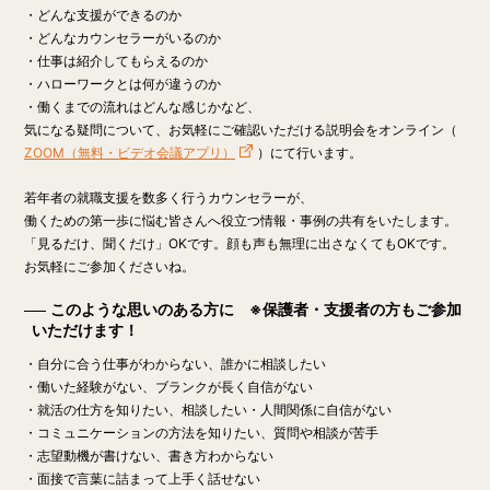
・どんな支援ができるのか
・どんなカウンセラーがいるのか
・仕事は紹介してもらえるのか
・ハローワークとは何が違うのか
・働くまでの流れはどんな感じかなど、
気になる疑問について、お気軽にご確認いただける説明会をオンライン（
ZOOM（無料・ビデオ会議アプリ）
）にて行います。
若年者の就職支援を数多く行うカウンセラーが、
働くための第一歩に悩む皆さんへ役立つ情報・事例の共有をいたします。
「見るだけ、聞くだけ」OK
です。顔も声も無理に出さなくてもOKです。
お気軽にご参加くださいね。
このような思いのある方に ※保護者・支援者の方もご参加
いただけます！
・自分に合う仕事がわからない、誰かに相談したい
・働いた経験がない、ブランクが長く自信がない
・就活の仕方を知りたい、相談したい・人間関係に自信がない
・コミュニケーションの方法を知りたい、質問や相談が苦手
・志望動機が書けない、書き方わからない
・面接で言葉に詰まって上手く話せない