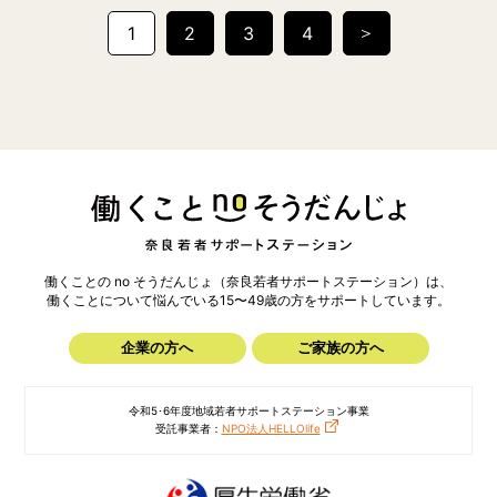
投
＞
1
2
3
4
稿
の
ペ
ー
ジ
送
り
働くことの no そうだんじょ（奈良若者サポートステーション）は、
働くことについて悩んでいる15〜49歳の方を
サポートしています。
企業の方へ
ご家族の方へ
令和5･6年度地域若者サポートステーション事業
受託事業者：
NPO法人HELLOlife