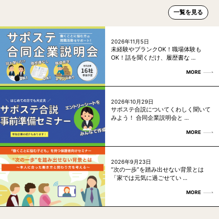
一覧を見る
2026年11月5日
未経験やブランクOK！職場体験も
OK！話を聞くだけ、履歴書な ...
MORE
2026年10月29日
サポステ合説についてくわしく聞いて
みよう！ 合同企業説明会と ...
MORE
2026年9月23日
“次の一歩”を踏み出せない背景とは
「家では元気に過ごせてい ...
MORE