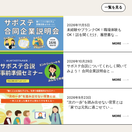
一覧を見る
2026年11月5日
未経験やブランクOK！職場体験も
OK！話を聞くだけ、履歴書な ...
MORE
2026年10月29日
サポステ合説についてくわしく聞いて
みよう！ 合同企業説明会と ...
MORE
2026年9月23日
“次の一歩”を踏み出せない背景とは
「家では元気に過ごせてい ...
MORE