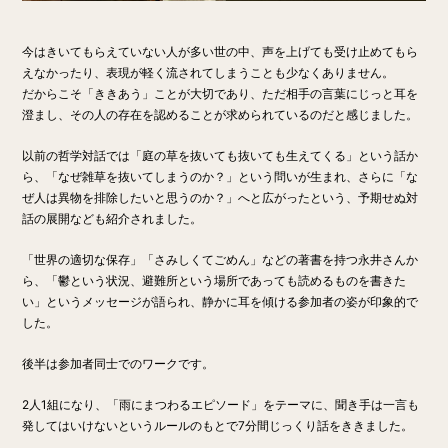
今はきいてもらえていない人が多い世の中、声を上げても受け止めてもら
えなかったり、表現が軽く流されてしまうことも少なくありません。
だからこそ「ききあう」ことが大切であり、ただ相手の言葉にじっと耳を
澄まし、その人の存在を認めることが求められているのだと感じました。
以前の哲学対話では「庭の草を抜いても抜いても生えてくる」という話か
ら、「なぜ雑草を抜いてしまうのか？」という問いが生まれ、さらに「な
ぜ人は異物を排除したいと思うのか？」へと広がったという、予期せぬ対
話の展開なども紹介されました。
「世界の適切な保存」「さみしくてごめん」などの著書を持つ永井さんか
ら、「鬱という状況、避難所という場所であっても読めるものを書きた
い」というメッセージが語られ、静かに耳を傾ける参加者の姿が印象的で
した。
後半は参加者同士でのワークです。
2人1組になり、「雨にまつわるエピソード」をテーマに、聞き手は一言も
発してはいけないというルールのもとで7分間じっくり話をききました。