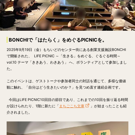
BONCHIで「はたらく」をめぐるPICNICを。
2025年9月19日（金）もちいどのセンター街にある創業支援施設BONCHI
で開催された、 LIFE PICNIC ～「生きる」をめぐる、ぐるぐる時間～
vol.10 テーマ「ききあう、わきあう」 へ、ボランティアとして参加しまし
た。
このイベントは、ゲストトークや参加者同士の対話を通じて、多様な価値
観に触れ、「自分はどう生きたいのか？」を見つめ直す連続企画です。
今回はLIFE PICNIC10回目の節目であり、これまでの10回を振り返る時間
が設けられたり、1階に新たに「
まちごこち文庫
」が始まったことも紹
介されました。