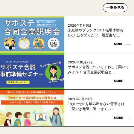
一覧を見る
2026年11月5日
未経験やブランクOK！職場体験も
OK！話を聞くだけ、履歴書な ...
MORE
2026年10月29日
サポステ合説についてくわしく聞いて
みよう！ 合同企業説明会と ...
MORE
2026年9月23日
“次の一歩”を踏み出せない背景とは
「家では元気に過ごせてい ...
MORE