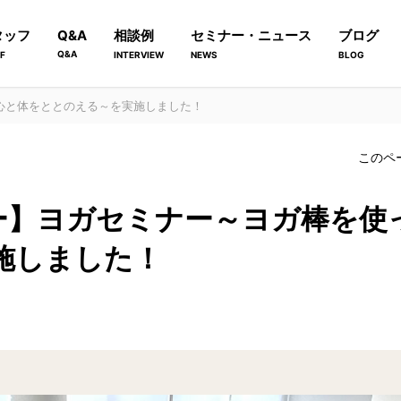
タッフ
Q&A
相談例
セミナー・ニュース
ブログ
Q&A
F
INTERVIEW
NEWS
BLOG
て心と体をととのえる～を実施しました！
このペ
】​​ヨガセミナー～ヨガ棒を
施しました！