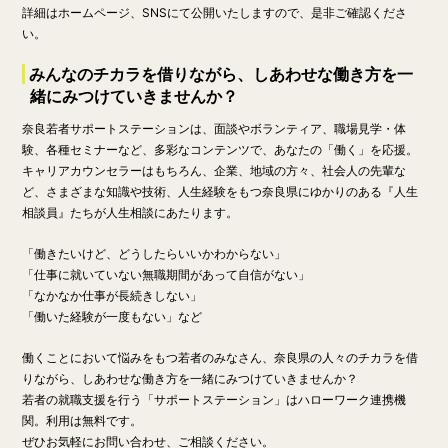
詳細はホームページ、SNSにて公開いたしますので、是非ご確認くださ
い。
みんなのチカラを借りながら、しあわせな働き方を一
緒にみつけていきませんか？
奈良若者サポートステーションは、面談やボランティア、職場見学・体
験、各種セミナーなど、多彩なコンテンツで、あなたの「働く」を応援。
キャリアカウンセラーはもちろん、企業、地域の方々、社会人の先輩な
ど、さまざまな知識や技術、人生経験をもつ奈良県にゆかりのある『人生
相談員』たちが人生相談にあたります。
「働きたいけど、どうしたらいいかわからない」
「仕事に就いていない無職期間があって自信がない」
「なかなか仕事が長続きしない」
「働いた経験が一度もない」など
働くことにおいて悩みをもつ若者のみなさん、奈良県の人々のチカラを借
りながら、しあわせな働き方を一緒にみつけていきませんか？
若者の就職支援を行う「サポートステーション」はハローワーク連携機
関。利用は無料です。
ぜひお気軽にお問い合わせ、ご相談ください。