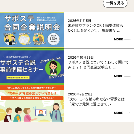
一覧を見る
2026年11月5日
未経験やブランクOK！職場体験も
OK！話を聞くだけ、履歴書な ...
MORE
2026年10月29日
サポステ合説についてくわしく聞いて
みよう！ 合同企業説明会と ...
MORE
2026年9月23日
“次の一歩”を踏み出せない背景とは
「家では元気に過ごせてい ...
MORE