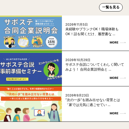
一覧を見る
2026年11月5日
未経験やブランクOK！職場体験も
OK！話を聞くだけ、履歴書な ...
MORE
2026年10月29日
サポステ合説についてくわしく聞いて
みよう！ 合同企業説明会と ...
MORE
2026年9月23日
“次の一歩”を踏み出せない背景とは
「家では元気に過ごせてい ...
MORE