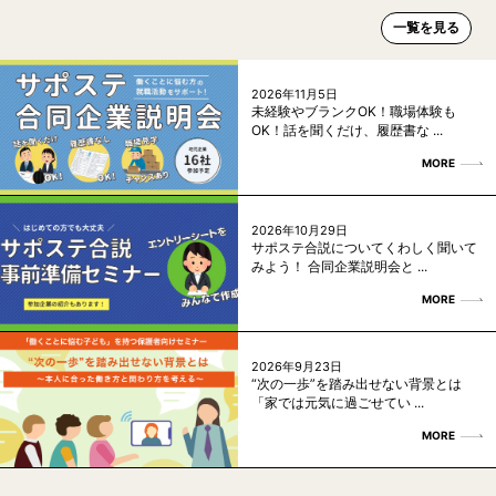
一覧を見る
2026年11月5日
未経験やブランクOK！職場体験も
OK！話を聞くだけ、履歴書な ...
MORE
2026年10月29日
サポステ合説についてくわしく聞いて
みよう！ 合同企業説明会と ...
MORE
2026年9月23日
“次の一歩”を踏み出せない背景とは
「家では元気に過ごせてい ...
MORE