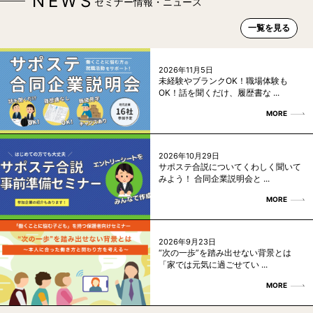
NEWS
セミナー情報・ニュース
一覧を見る
2026年11月5日
未経験やブランクOK！職場体験も
OK！話を聞くだけ、履歴書な ...
MORE
2026年10月29日
サポステ合説についてくわしく聞いて
みよう！ 合同企業説明会と ...
MORE
2026年9月23日
“次の一歩”を踏み出せない背景とは
「家では元気に過ごせてい ...
MORE