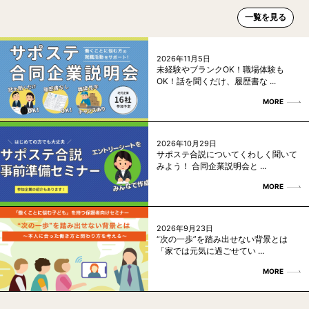
一覧を見る
2026年11月5日
未経験やブランクOK！職場体験も
OK！話を聞くだけ、履歴書な ...
MORE
2026年10月29日
サポステ合説についてくわしく聞いて
みよう！ 合同企業説明会と ...
MORE
2026年9月23日
“次の一歩”を踏み出せない背景とは
「家では元気に過ごせてい ...
MORE