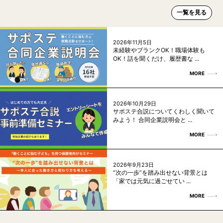
一覧を見る
2026年11月5日
未経験やブランクOK！職場体験も
OK！話を聞くだけ、履歴書な ...
MORE
2026年10月29日
サポステ合説についてくわしく聞いて
みよう！ 合同企業説明会と ...
MORE
2026年9月23日
“次の一歩”を踏み出せない背景とは
「家では元気に過ごせてい ...
MORE