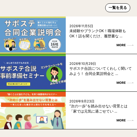
一覧を見る
2026年11月5日
未経験やブランクOK！職場体験も
OK！話を聞くだけ、履歴書な ...
MORE
2026年10月29日
サポステ合説についてくわしく聞いて
みよう！ 合同企業説明会と ...
MORE
2026年9月23日
“次の一歩”を踏み出せない背景とは
「家では元気に過ごせてい ...
MORE