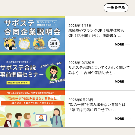
一覧を見る
2026年11月5日
未経験やブランクOK！職場体験も
OK！話を聞くだけ、履歴書な ...
MORE
2026年10月29日
サポステ合説についてくわしく聞いて
みよう！ 合同企業説明会と ...
MORE
2026年9月23日
“次の一歩”を踏み出せない背景とは
「家では元気に過ごせてい ...
MORE