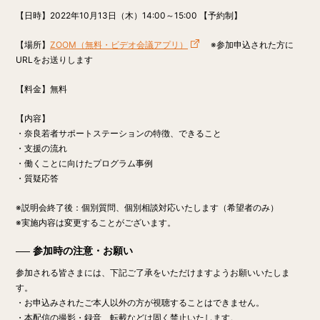
【日時】
2022年10月13日（木）14:00～15:00 【予約制】
【場所】
ZOOM（無料・ビデオ会議アプリ）
※参加申込された方に
URLをお送りします
【料金】
無料
【内容】
・奈良若者サポートステーションの特徴、できること
・支援の流れ
・働くことに向けたプログラム事例
・質疑応答
※説明会終了後：個別質問、個別相談対応いたします（希望者のみ）
※実施内容は変更することがございます。
参加時の注意・お願い
参加される皆さまには、下記ご了承をいただけますようお願いいたしま
す。
・お申込みされたご本人以外の方が視聴することはできません。
・本配信の撮影・録音、転載などは固く禁止いたします。