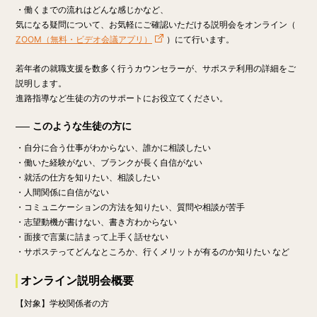
・働くまでの流れはどんな感じかなど、
気になる疑問について、お気軽にご確認いただける説明会をオンライン（
ZOOM（無料・ビデオ会議アプリ）
）にて行います。
若年者の就職支援を数多く行うカウンセラーが、サポステ利用の詳細をご
説明します。
進路指導など生徒の方のサポートにお役立てください。
このような生徒の方に
・自分に合う仕事がわからない、誰かに相談したい
・働いた経験がない、ブランクが長く自信がない
・就活の仕方を知りたい、相談したい
・人間関係に自信がない
・コミュニケーションの方法を知りたい、質問や相談が苦手
・志望動機が書けない、書き方わからない
・面接で言葉に詰まって上手く話せない
・サポステってどんなところか、行くメリットが有るのか知りたい など
オンライン説明会概要
【対象】学校関係者の方