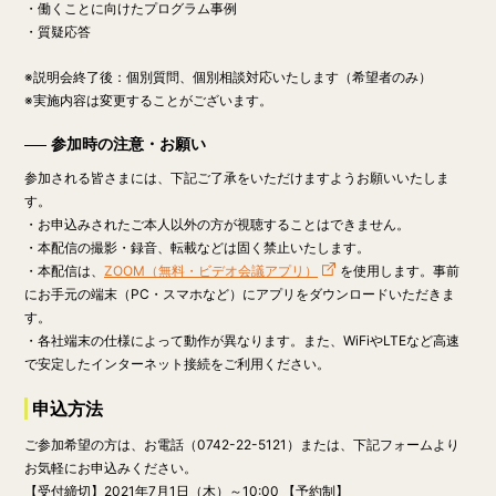
・働くことに向けたプログラム事例
・質疑応答
※説明会終了後：個別質問、個別相談対応いたします（希望者のみ）
※実施内容は変更することがございます。
参加時の注意・お願い
参加される皆さまには、下記ご了承をいただけますようお願いいたしま
す。
・お申込みされたご本人以外の方が視聴することはできません。
・本配信の撮影・録音、転載などは固く禁止いたします。
・本配信は、
ZOOM（無料・ビデオ会議アプリ）
を使用します。事前
にお手元の端末（PC・スマホなど）にアプリをダウンロードいただきま
す。
・各社端末の仕様によって動作が異なります。また、WiFiやLTEなど高速
で安定したインターネット接続をご利用ください。
申込方法
ご参加希望の方は、お電話（0742-22-5121）または、下記フォームより
お気軽にお申込みください。
【受付締切】
2021年7月1日（木）～10:00
【予約制】