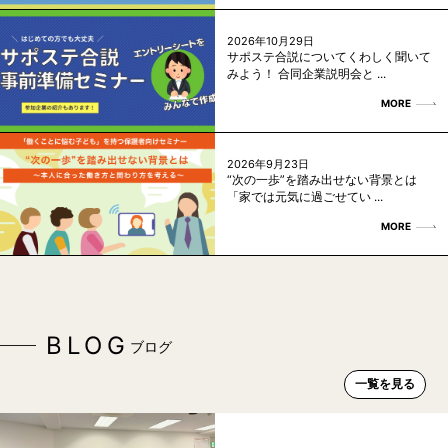
2026年10月29日
サポステ合説についてくわしく聞いて
みよう！ 合同企業説明会と ...
MORE
2026年9月23日
“次の一歩”を踏み出せない背景とは
「家では元気に過ごせてい ...
MORE
BLOG
ブログ
一覧を見る