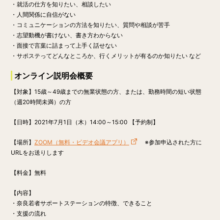
・就活の仕方を知りたい、相談したい
・人間関係に自信がない
・コミュニケーションの方法を知りたい、質問や相談が苦手
・志望動機が書けない、書き方わからない
・面接で言葉に詰まって上手く話せない
・サポステってどんなところか、行くメリットが有るのか知りたい など
オンライン説明会概要
【対象】15歳～49歳までの無業状態の方、または、勤務時間の短い状態
（週20時間未満）の方
【日時】
2021年7月1日（木）14:00～15:00 【予約制】
【場所】
ZOOM（無料・ビデオ会議アプリ）
※参加申込された方に
URLをお送りします
【料金】
無料
【内容】
・奈良若者サポートステーションの特徴、できること
・支援の流れ