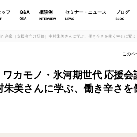
タッフ
Q&A
相談例
セミナー・ニュース
ブログ
Q&A
F
INTERVIEW
NEWS
BLOG
 in 奈良［支援者向け研修］中村朱美さんに学ぶ、働き辛さを働く幸せに変え
このペ
ワカモノ・氷河期世代 応援会議 
村朱美さんに学ぶ、働き辛さを