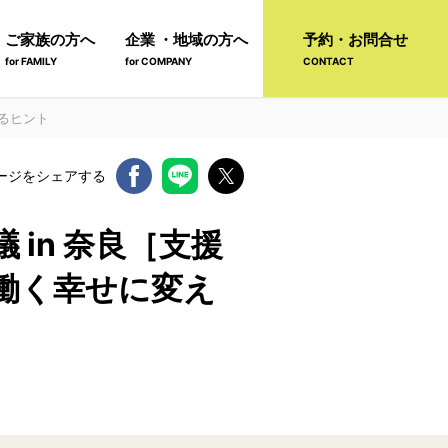
ご家族の方へ
企業 ・地域の方へ
予約・お問合せ
for FAMILY
for COMPANY
CONTACT
るヒント
ージをシェアする
in 奈良［支援
働く幸せに変え