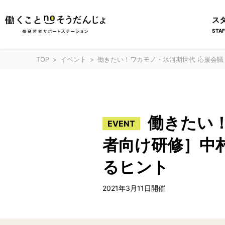
ス
STAF
TOP
イベント
働きたい！ワカモノ・氷河期世代 応援会議
働きたい！
EVENT
者向け研修］中
るヒント
2021年3月11日開催