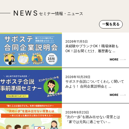
NEWS
セミナー情報・ニュース
一覧を見る
2026年11月5日
未経験やブランクOK！職場体験も
OK！話を聞くだけ、履歴書な ...
MORE
2026年10月29日
サポステ合説についてくわしく聞いて
みよう！ 合同企業説明会と ...
MORE
2026年9月23日
“次の一歩”を踏み出せない背景とは
「家では元気に過ごせてい ...