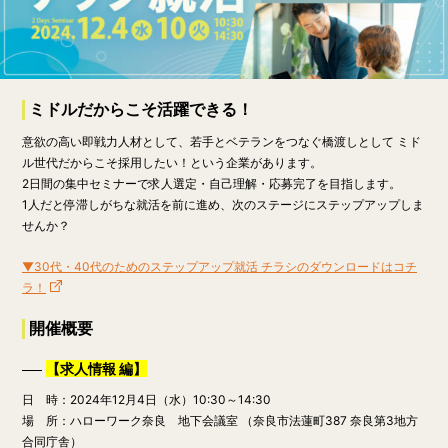
ミドルだからこそ活躍できる！
意欲の高い即戦力人材として、若手とベテランをつなぐ橋渡しとして ミド
ル世代だからこそ採用したい！という企業があります。
2日間の集中セミナーで求人選定・自己理解・応募完了を目指します。
1人だと停滞しがちな就活を前に進め、次のステージにステップアップしま
せんか？
▼30代・40代のためのステップアップ就活 チラシのダウンロードはコチ
ラ！
開催概要
【求人情報 編】
日 時：2024年12月4日（水）10:30～14:30
場 所：ハローワーク奈良 地下会議室 （奈良市法蓮町387 奈良第3地方
合同庁舎）