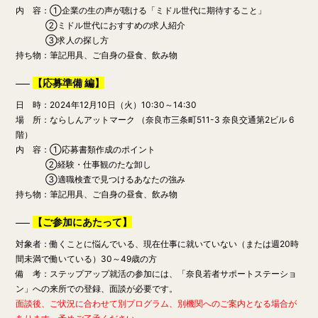
内 容：①企業の生の声が聴ける「ミドル世代に期待すること」
②ミドル世代におすすめの求人紹介
③求人の探し方
持ち物：筆記用具、ご自身の昼食、飲み物
【応募準備 編】
日 時：2024年12月10日（火）10:30～14:30
場 所：ならしんアットマーク （奈良市三条町511-3 奈良交通第2ビル 6
階）
内 容：①応募書類作成のポイント
②経験・仕事観のたな卸し
③適職検査で見つけるあなたの強み
持ち物：筆記用具、ご自身の昼食、飲み物
【ご参加にあたって】
対象者：働くことに悩んでいる、現在仕事に就いていない（または週20時
間未満で働いている）30～49歳の方
備 考：ステップアップ就活の参加には、「奈良若者サポートステーショ
ン」への来所での登録、面談が必要です。
面談後、ご状況に合わせて別プログラム、別機関へのご案内となる場合が