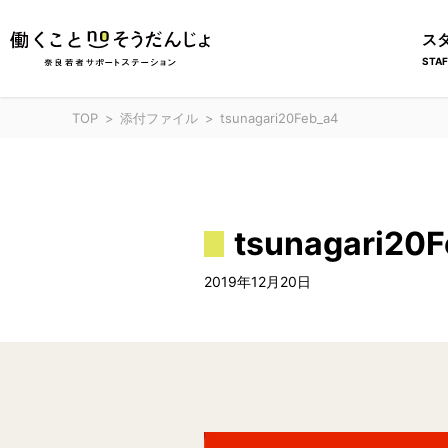
ス
STAF
TOP
添付ファイル
tsunagari20Feb_a4
tsunagari20
2019年12月20日