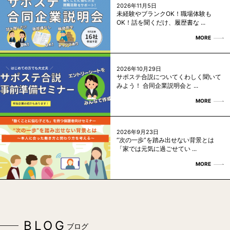
2026年11月5日
未経験やブランクOK！職場体験も
OK！話を聞くだけ、履歴書な ...
MORE
2026年10月29日
サポステ合説についてくわしく聞いて
みよう！ 合同企業説明会と ...
MORE
2026年9月23日
“次の一歩”を踏み出せない背景とは
「家では元気に過ごせてい ...
MORE
BLOG
ブログ