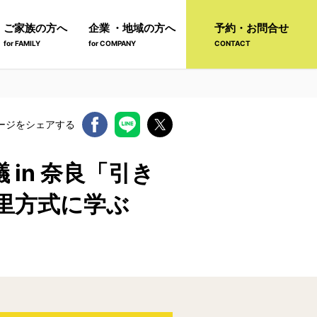
ご家族の方へ
企業 ・地域の方へ
予約・お問合せ
for FAMILY
for COMPANY
CONTACT
ージをシェアする
in 奈良「引き
里方式に学ぶ