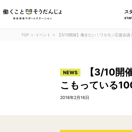
ス
STAF
TOP
イベント
【3/10開催】働きたい！ワカモノ応援会議
【3/10
NEWS
こもっている1
2018年2月16日