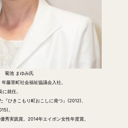
 菊池 まゆみ氏
0 年藤里町社会福祉協議会入社。
会長に就任。
『ひきこもり町おこしに発つ』(2012)、
15)。
祉優秀実践賞。2014年エイボン女性年度賞。