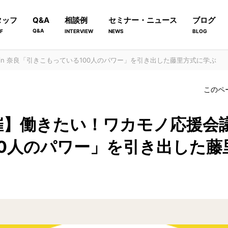
タッフ
Q&A
相談例
セミナー・ニュース
ブログ
Q&A
F
INTERVIEW
NEWS
BLOG
 in 奈良「引きこもっている100人のパワー」を引き出した藤里方式に学ぶ
このペ
開催】働きたい！ワカモノ応援会議 
00人のパワー」を引き出した藤