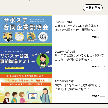
一覧を見る
2026年11月5日
未経験やブランクOK！職場体験も
OK！話を聞くだけ、履歴書な ...
MORE
2026年10月29日
サポステ合説についてくわしく聞いて
みよう！ 合同企業説明会と ...
MORE
2026年9月23日
“次の一歩”を踏み出せない背景とは
「家では元気に過ごせてい ...
MORE