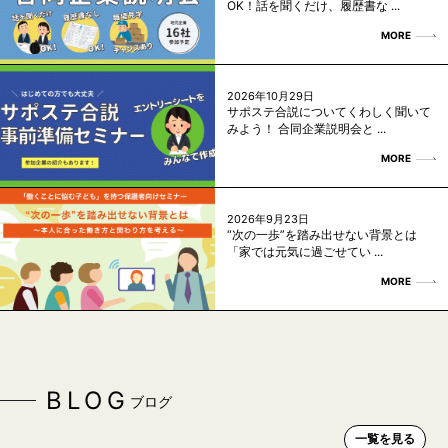
OK！話を聞くだけ、履歴書な ...
MORE
2026年10月29日
サポステ合説についてくわしく聞いて
みよう！ 合同企業説明会と ...
MORE
2026年9月23日
“次の一歩”を踏み出せない背景とは
「家では元気に過ごせてい ...
MORE
BLOG
ブログ
一覧を見る