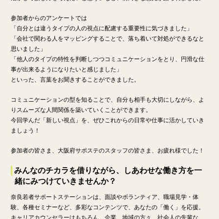
参加者からのアンケートでは
「自分とは違うタイプの人の視点に配慮する重要性に気づきました」
「会社で関わる人をマッピングすることで、落ち着いて対処ができるなと
思いました」
「他人のタイプの特性を判断しつつコミュニケーションをとり、円滑な仕
事が出来るようになりたいと感じました」
といった、言葉をお聞きすることができました。
コミュニケーションの型を知ることで、自分も相手も大切にしながら、よ
りスムーズな人間関係を築いていくことができます。
今回学んだ「新しい視点」を、ぜひこれからの日常や仕事に活かしていき
ましょう！
参加者の皆さま、大阪府サポステのスタッフの皆さま、お疲れ様でした！
みんなのチカラを借りながら、しあわせな働き方を一
緒にみつけていきませんか？
奈良若者サポートステーションは、面談やボランティア、職場見学・体
験、各種セミナーなど、多彩なコンテンツで、あなたの「働く」を応援。
キャリアカウンセラーはもちろん、企業、地域の方々、社会人の先輩な