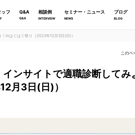
タッフ
Q&A
相談例
セミナー・ニュース
ブログ
Q&A
F
INTERVIEW
NEWS
BLOG
nはぐはぐ祭り（2023年12月3日(日)）
このペ
・インサイトで適職診断してみよ
12月3日(日)）