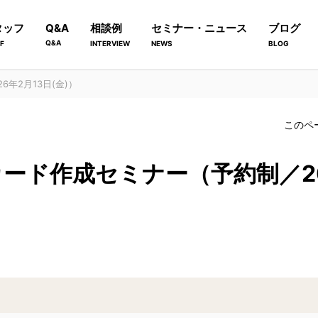
タッフ
Q&A
相談例
セミナー・ニュース
ブログ
Q&A
F
INTERVIEW
NEWS
BLOG
6年2月13日(金)）
このペ
・カード作成セミナー（予約制／20