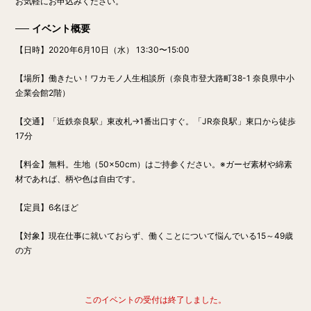
お気軽にお申込みください。
イベント概要
【日時】
2020年6月10日（水） 13:30〜15:00
【場所】働きたい！ワカモノ人生相談所（奈良市登大路町38-1 奈良県中小
企業会館2階）
【交通】「近鉄奈良駅」東改札→1番出口すぐ。「JR奈良駅」東口から徒歩
17分
【料金】
無料。生地（50×50cm）はご持参ください。※ガーゼ素材や綿素
材であれば、柄や色は自由です。
【定員】
6名ほど
【対象】現在仕事に就いておらず、働くことについて悩んでいる15～49歳
の方
このイベントの受付は終了しました。