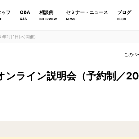
タッフ
Q&A
相談例
セミナー・ニュース
ブログ
Q&A
F
INTERVIEW
NEWS
BLOG
 年2月1日(木)開催）
このペ
オンライン説明会（予約制／2024