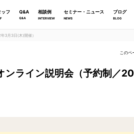
タッフ
Q&A
相談例
セミナー・ニュース
ブログ
Q&A
F
INTERVIEW
NEWS
BLOG
年3月3日(木)開催）
このペ
オンライン説明会（予約制／202