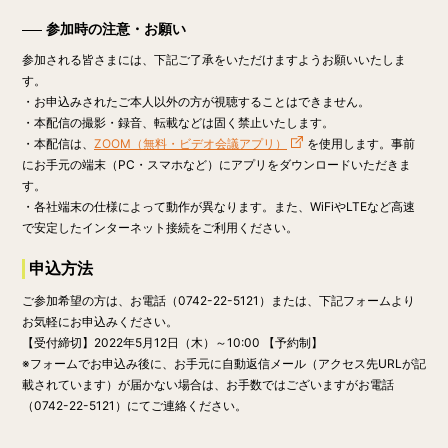
参加時の注意・お願い
参加される皆さまには、下記ご了承をいただけますようお願いいたしま
す。
・お申込みされたご本人以外の方が視聴することはできません。
・本配信の撮影・録音、転載などは固く禁止いたします。
・本配信は、
ZOOM（無料・ビデオ会議アプリ）
を使用します。事前
にお手元の端末（PC・スマホなど）にアプリをダウンロードいただきま
す。
・各社端末の仕様によって動作が異なります。また、WiFiやLTEなど高速
で安定したインターネット接続をご利用ください。
申込方法
ご参加希望の方は、お電話（0742-22-5121）または、下記フォームより
お気軽にお申込みください。
【受付締切】
2022年5月12日（木）～10:00
【予約制】
※フォームでお申込み後に、お手元に自動返信メール（アクセス先URLが記
載されています）が届かない場合は、お手数ではございますがお電話
（0742-22-5121）にてご連絡ください。