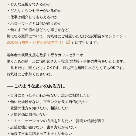
・どんな支援ができるのか
・どんなカウンセラーがいるのか
・仕事は紹介してもらえるのか
・ハローワークとは何が違うのか
・働くまでの流れはどんな感じかなど、
気になる疑問について、お気軽にご確認いただける説明会をオンライン（
ZOOM（無料・ビデオ会議アプリ）
）にて行います。
若年者の就職支援を数多く行うカウンセラーが、
働くための第一歩に悩む皆さんへ役立つ情報・事例の共有をいたします。
「見るだけ、聞くだけ」OK
です。顔も声も無理に出さなくてもOKです。
お気軽にご参加くださいね。
このような思いのある方に
・自分に合う仕事がわからない、誰かに相談したい
・働いた経験がない、ブランクが長く自信がない
・就活の仕方を知りたい、相談したい
・人間関係に自信がない
・コミュニケーションの方法を知りたい、質問や相談が苦手
・志望動機が書けない、書き方わからない
・面接で言葉に詰まって上手く話せない