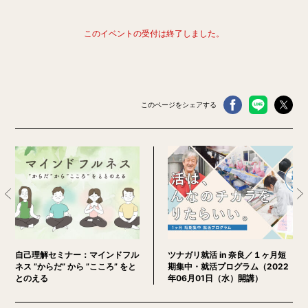
このイベントの受付は終了しました。
このページをシェアする
自己理解セミナー：マインドフル
ツナガリ就活 in 奈良／１ヶ月短
ネス ”からだ” から ”こころ” をと
期集中・就活プログラム（2022
とのえる
年06月01日（水）開講）