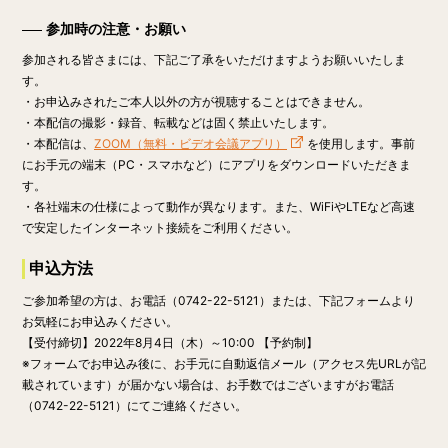
参加時の注意・お願い
参加される皆さまには、下記ご了承をいただけますようお願いいたしま
す。
・お申込みされたご本人以外の方が視聴することはできません。
・本配信の撮影・録音、転載などは固く禁止いたします。
・本配信は、
ZOOM（無料・ビデオ会議アプリ）
を使用します。事前
にお手元の端末（PC・スマホなど）にアプリをダウンロードいただきま
す。
・各社端末の仕様によって動作が異なります。また、WiFiやLTEなど高速
で安定したインターネット接続をご利用ください。
申込方法
ご参加希望の方は、お電話（0742-22-5121）または、下記フォームより
お気軽にお申込みください。
【受付締切】
2022年8月4日（木）～10:00
【予約制】
※フォームでお申込み後に、お手元に自動返信メール（アクセス先URLが記
載されています）が届かない場合は、お手数ではございますがお電話
（0742-22-5121）にてご連絡ください。