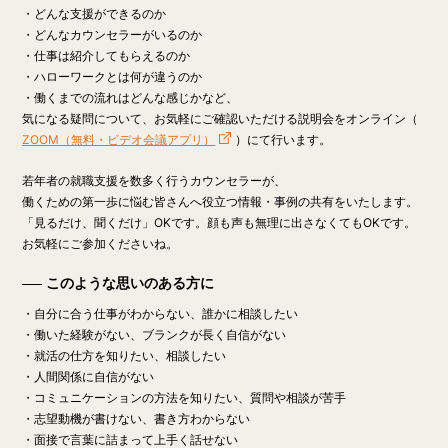
・どんな支援ができるのか
・どんなカウンセラーがいるのか
・仕事は紹介してもらえるのか
・ハローワークとは何が違うのか
・働くまでの流れはどんな感じかなど、
気になる疑問について、お気軽にご確認いただける説明会をオンライン（
ZOOM（無料・ビデオ会議アプリ）
）にて行います。
若年者の就職支援を数多く行うカウンセラーが、
働くための第一歩に悩む皆さんへ役立つ情報・事例の共有をいたします。
「見るだけ、聞くだけ」OK
です。顔も声も無理に出さなくてもOKです。
お気軽にご参加くださいね。
このような思いのある方に
・自分に合う仕事がわからない、誰かに相談したい
・働いた経験がない、ブランクが長く自信がない
・就活の仕方を知りたい、相談したい
・人間関係に自信がない
・コミュニケーションの方法を知りたい、質問や相談が苦手
・志望動機が書けない、書き方わからない
・面接で言葉に詰まって上手く話せない