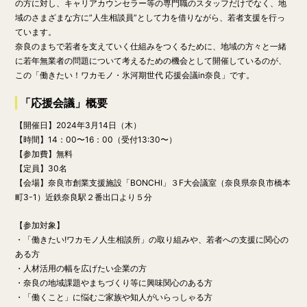
の方に対し、キャリアカウンセラー等の専門職のスタッフだけでなく、地
域のさまざまな方に”人生相談員”として力を借りながら、若者支援を行っ
ています。
奈良のまちで若者を支えていく仕組みをつくるために、地域の方々と一緒
に若年無業者の問題について考えるための機会として開催しているのが、
この「働きたい！ワカモノ・氷河期世代 応援会議in奈良」です。
「応援会議」概要
【開催日】
2024年3月14日（木）
【時間】
14：00〜16：00
（受付13:30〜）
【参加費】無料
【定員】30名
【会場】奈良市創業支援施設「BONCHI」３F大会議室（奈良県奈良市橋本
町3-1）近鉄奈良駅２番出口より５分
【参加対象】
・「働きたい!ワカモノ人生相談所」の取り組みや、若者への支援に関心の
ある方
・人材活用の幅を広げたい企業の方
・奈良の地域課題やまちづくり等に興味関心のある方
・「働くこと」に悩むご家族や知人がいらっしゃる方