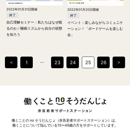
2022年01月31日開催
2022年01月20日開催
終了
終了
自己理解セミナー：私たちはなぜ眠
イベント：楽しみながらコミュニケ
るのか／睡眠リズムから自分の状態
ーション！「ボードゲームを楽しむ
を知ろう
会」
投
…
＜
＞
1
23
24
25
26
稿
の
ペ
ー
ジ
送
り
働くことの no そうだんじょ（奈良若者サポートステーション）は、
働くことについて悩んでいる15〜49歳の方を
サポートしています。