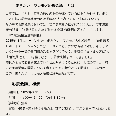
「働きたい！ワカモノ応援会議」 とは
日本では、子ども・若者の数そのものが減っているにもかかわらず、働く
ことに悩む若年無業者の数は 約60万人と高止まりで推移しています。
その中でも奈良県においては、若年無業者の数が約7,300人と、 若年無業
者の15歳～34歳人口に占める割合は全国で8番目に高くなっています。
（H29就業構造基本調査）
2015年11月にオープンした「働きたい！ワカモノ人生相談所」（奈良若者
サポートステーション）では、「働くこと」に悩む若者に対し、キャリア
カウンセラー等の専門職のスタッフだけでなく、地域のさまざまな方に”人
生相談員”として力を借りながら、若者支援を行ってきました。
奈良のまちで若者を支えていく仕組みをつくるために、地域の方々と一緒
に若年無業者の問題について考えるための機会として開催しているのが、
この「働きたい！ワカモノ応援会議in奈良」です。
「応援会議」概要
【開催日】
2022年3月15日（火）
【時間】
14：00〜16：00
（受付13:30〜）
【参加費】無料
【定員】40名 ※来所時は検温の上（37℃未満）、マスク着用でお願いしま
す。