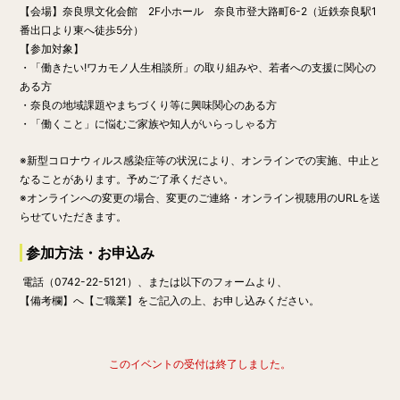
【会場】
奈良県文化会館 2F小ホール
奈良市登大路町6-2（近鉄奈良駅1
番出口より東へ徒歩5分）
【参加対象】
・「働きたい!ワカモノ人生相談所」の取り組みや、若者への支援に関心の
ある方
・奈良の地域課題やまちづくり等に興味関心のある方
・「働くこと」に悩むご家族や知人がいらっしゃる方
※新型コロナウィルス感染症等の状況により、オンラインでの実施、中止と
なることがあります。
予めご了承ください。
※オンラインへの変更の場合、変更のご連絡・オンライン視聴用のURLを送
らせていただきます。
参加方法・お申込み
電話（0742-22-5121）
、または
以下のフォーム
より、
【備考欄】へ【ご職業】をご記入の上
、お申し込みください。
このイベントの受付は終了しました。