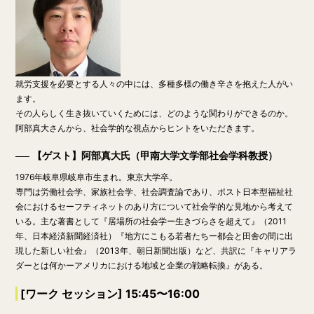
就労支援を必要とする人々の中には、多種多様の働き辛さを抱えた人がい
ます。
その人らしく生き抜いていくためには、どのような関わりができるのか。
阿部真大さんから、社会学的な視点からヒントをいただきます。
【ゲスト】阿部真大氏（甲南大学文学部社会学科教授）
1976年岐阜県岐阜市生まれ。東京大学卒。
専門は労働社会学、家族社会学、社会調査論であり、ポスト日本型福祉社
会におけるセーフティネットのあり方について社会学的な見地から考えて
いる。主な著書として『居場所の社会学ー生きづらさを超えて』（2011
年、日本経済新聞経済社）『地方にこもる若者たちー​​
都会と田舎の間に出
現した新しい社会
』（2013年、朝日新聞出版）など、共訳に『
キャリアラ
ダーとは何かーアメリカにおける地域と企業の戦略転換
』がある。
[ワーク セッション] 15:45〜16:00