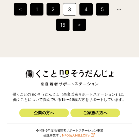
投
…
＜
1
2
3
4
5
稿
の
ペ
＞
15
ー
ジ
送
り
働くことの no そうだんじょ（奈良若者サポートステーション）は、
働くことについて悩んでいる15〜49歳の方を
サポートしています。
企業の方へ
ご家族の方へ
令和5･6年度地域若者サポートステーション事業
受託事業者：
NPO法人HELLOlife