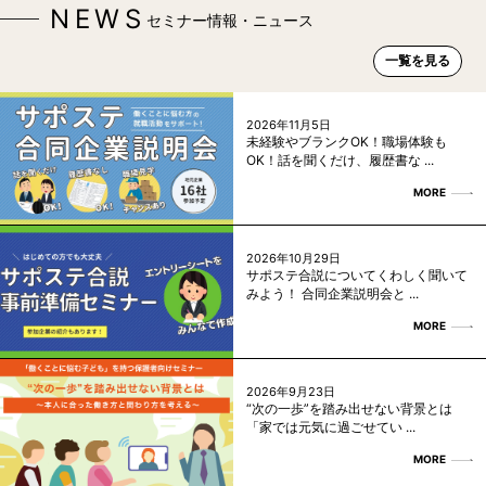
NEWS
セミナー情報・ニュース
一覧を見る
2026年11月5日
未経験やブランクOK！職場体験も
OK！話を聞くだけ、履歴書な ...
MORE
2026年10月29日
サポステ合説についてくわしく聞いて
みよう！ 合同企業説明会と ...
MORE
2026年9月23日
“次の一歩”を踏み出せない背景とは
「家では元気に過ごせてい ...
MORE